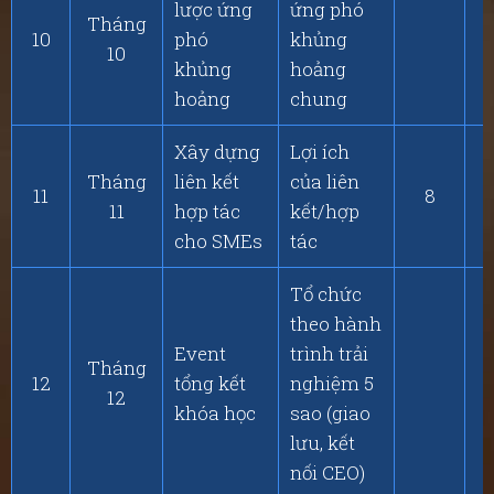
lược ứng
ứng phó
Tháng
10
phó
khủng
10
khủng
hoảng
hoảng
chung
Xây dựng
Lợi ích
Tháng
liên kết
của liên
11
8
11
hợp tác
kết/hợp
cho SMEs
tác
Tổ chức
theo hành
Event
trình trải
Tháng
12
tổng kết
nghiệm 5
12
khóa học
sao (giao
lưu, kết
nối CEO)