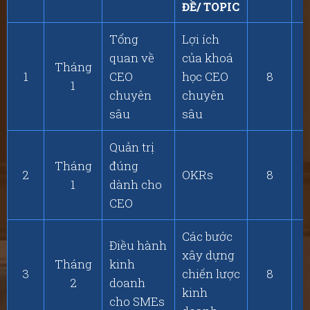
ĐỀ/ TOPIC
Tổng
Lợi ích
quan về
của khoá
Tháng
1
CEO
học CEO
8
1
chuyên
chuyên
sâu
sâu
Quản trị
Tháng
đúng
2
OKRs
8
1
dành cho
CEO
Các bước
Điều hành
xây dựng
Tháng
kinh
3
chiến lược
8
2
doanh
kinh
cho SMEs