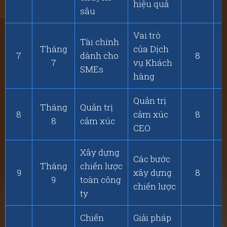
hiệu quả
sâu
Vai trò
Tài chính
Tháng
của Dịch
7
dành cho
8
7
vụ Khách
SMEs
hàng
Quản trị
Tháng
Quản trị
8
cảm xúc
8
8
cảm xúc
CEO
Xây dựng
Các bước
Tháng
chiến lược
9
xây dựng
8
9
toàn công
chiến lược
ty
Chiến
Giải pháp