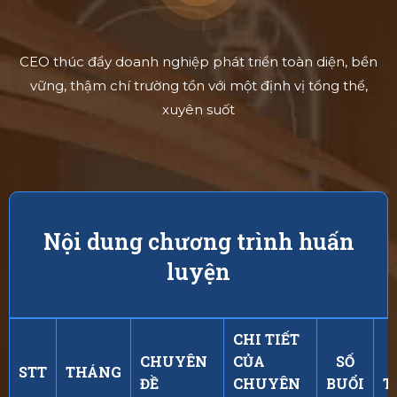
CEO thúc đẩy doanh nghiệp phát triển toàn diện, bền
vững, thậm chí trường tồn với một định vị tổng thể,
xuyên suốt
Nội dung chương trình huấn
luyện
CHI TIẾT
CHUYÊN
CỦA
SỐ
STT
THÁNG
ĐỀ
CHUYÊN
BUỔI
T