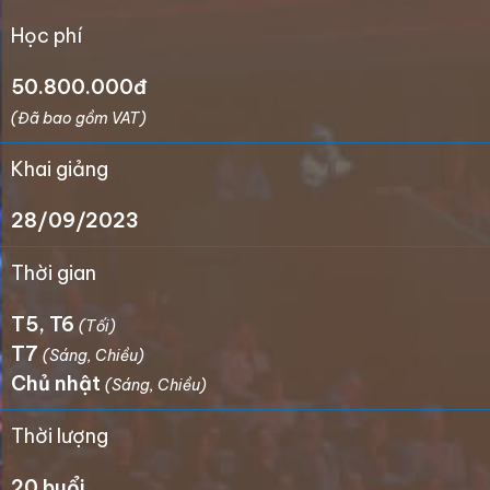
Học phí
50.800.000đ
(Đã bao gồm VAT)
Khai giảng
28/09/2023
Thời gian
T5, T6
(Tối)
T7
(Sáng, Chiều)
Chủ nhật
(Sáng, Chiều)
Thời lượng
20 buổi