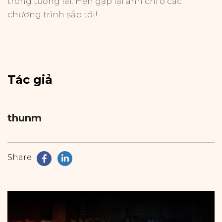
trong tương lai. Hẹn gặp lại anh chị ở các
chương trình sắp tới!
Tác giả
thunm
Share