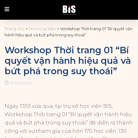
Skip
to
content
Trang chủ
>
Tin tức sự kiện
>
Workshop Thời trang 01 “Bí quyết vận
hành hiệu quả và bứt phá trong suy thoái”
Workshop Thời trang 01 “Bí
quyết vận hành hiệu quả và
bứt phá trong suy thoái”
19/01/2024
Ngày 17/01 vừa qua, tại trụ sở học viện BIS,
Workshop Thời trang 01 “Bí quyết vận hành hiệu
quả và bứt phá trong suy thoái” đã diễn ra thành
công với sự tham gia của hơn 170 học viên: 130